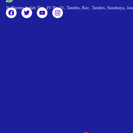
Jl. Darmo Indah Tim. IV No.31, Tandes, Kec. Tandes, Surabaya, J