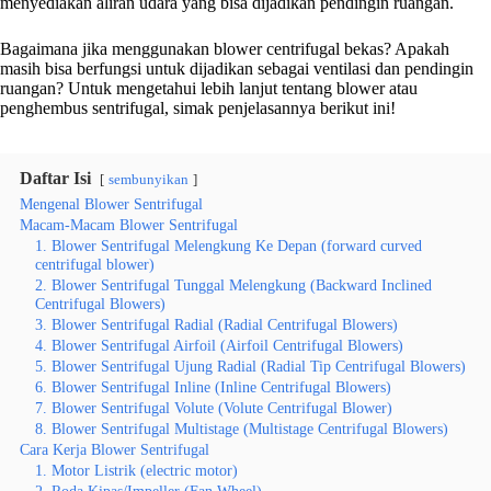
menyediakan aliran udara yang bisa dijadikan pendingin ruangan.
Bagaimana jika menggunakan blower centrifugal bekas? Apakah
masih bisa berfungsi untuk dijadikan sebagai ventilasi dan pendingin
ruangan? Untuk mengetahui lebih lanjut tentang blower atau
penghembus sentrifugal, simak penjelasannya berikut ini!
Daftar Isi
sembunyikan
Mengenal Blower Sentrifugal
Macam-Macam Blower Sentrifugal
1. Blower Sentrifugal Melengkung Ke Depan (forward curved
centrifugal blower)
2. Blower Sentrifugal Tunggal Melengkung (Backward Inclined
Centrifugal Blowers)
3. Blower Sentrifugal Radial (Radial Centrifugal Blowers)
4. Blower Sentrifugal Airfoil (Airfoil Centrifugal Blowers)
5. Blower Sentrifugal Ujung Radial (Radial Tip Centrifugal Blowers)
6. Blower Sentrifugal Inline (Inline Centrifugal Blowers)
7. Blower Sentrifugal Volute (Volute Centrifugal Blower)
8. Blower Sentrifugal Multistage (Multistage Centrifugal Blowers)
Cara Kerja Blower Sentrifugal
1. Motor Listrik (electric motor)
2. Roda Kipas/Impeller (Fan Wheel)