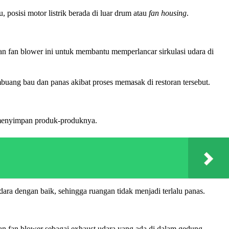
tu, posisi motor listrik berada di luar drum atau
fan housing
.
an fan blower ini untuk membantu memperlancar sirkulasi udara di
mbuang bau dan panas akibat proses memasak di restoran tersebut.
k menyimpan produk-produknya.
ara dengan baik, sehingga ruangan tidak menjadi terlalu panas.
an fan blower sebagai exhaust udara yang ada di dalam gedung.