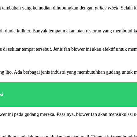
ift tambahan yang kemudian dihubungkan dengan
pulley v-belt
. Selain i
alah dunia kuliner. Banyak tempat makan atau restoran yang membutuhk
i sekitar tempat tersebut. Jenis fan blower ini akan efektif untuk me
dang lho. Ada berbagai jenis industri yang membutuhkan gudang untu
asi
wer ini pada gudang mereka. Pasalnya, blower fan akan mensirkulasi ud
imilikinya adalah pusat perbelanjaan atau mall. Tempat ini membutuhk