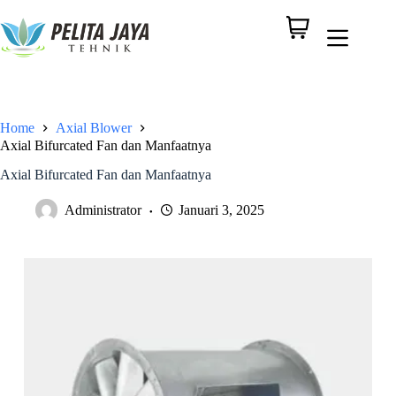
Home
Axial Blower
Axial Bifurcated Fan dan Manfaatnya
Axial Bifurcated Fan dan Manfaatnya
Administrator
Januari 3, 2025