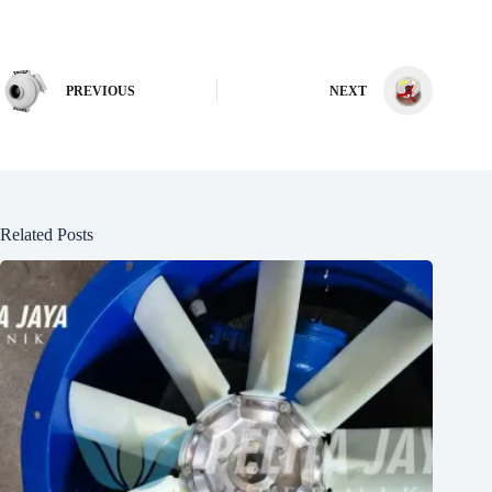
PREVIOUS
NEXT
Related Posts