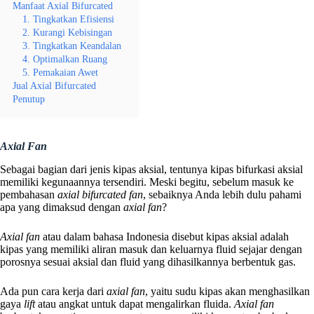
Manfaat Axial Bifurcated
1. Tingkatkan Efisiensi
2. Kurangi Kebisingan
3. Tingkatkan Keandalan
4. Optimalkan Ruang
5. Pemakaian Awet
Jual Axial Bifurcated
Penutup
Axial Fan
Sebagai bagian dari jenis kipas aksial, tentunya kipas bifurkasi aksial
memiliki kegunaannya tersendiri. Meski begitu, sebelum masuk ke
pembahasan
axial bifurcated fan
, sebaiknya Anda lebih dulu pahami
apa yang dimaksud dengan
axial fan
?
Axial fan
atau dalam bahasa Indonesia disebut kipas aksial adalah
kipas yang memiliki aliran masuk dan keluarnya fluid sejajar dengan
porosnya sesuai aksial dan fluid yang dihasilkannya berbentuk gas.
Ada pun cara kerja dari
axial fan
, yaitu sudu kipas akan menghasilkan
gaya
lift
atau angkat untuk dapat mengalirkan fluida.
Axial fan