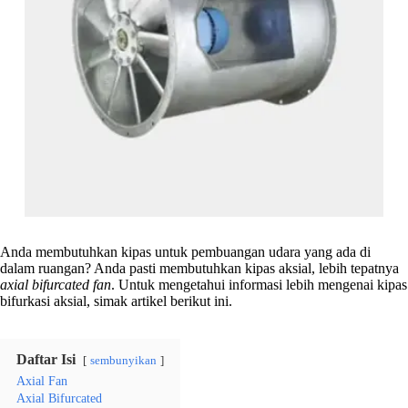
Anda membutuhkan kipas untuk pembuangan udara yang ada di
dalam ruangan? Anda pasti membutuhkan kipas aksial, lebih tepatnya
axial bifurcated fan
. Untuk mengetahui informasi lebih mengenai kipas
bifurkasi aksial, simak artikel berikut ini.
Daftar Isi
sembunyikan
Axial Fan
Axial Bifurcated