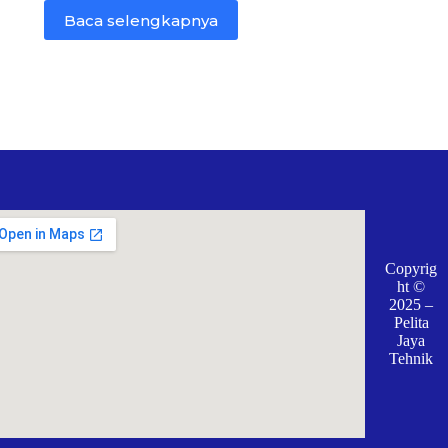
Baca selengkapnya
Copyrig
ht ©
2025 –
Pelita
Jaya
Tehnik