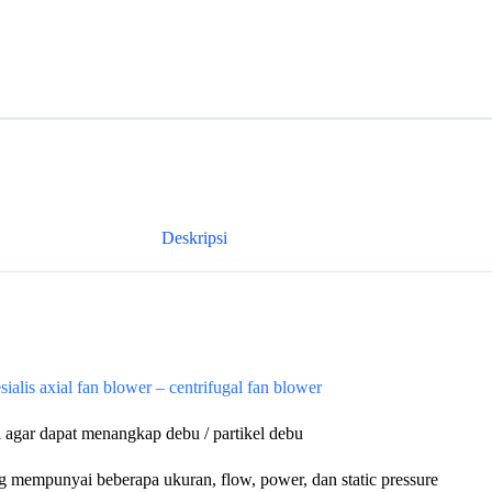
Deskripsi
esialis axial fan blower – centrifugal fan blower
i agar dapat menangkap debu / partikel debu
ang mempunyai beberapa ukuran, flow, power, dan static pressure